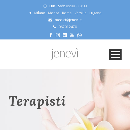
Lun - Sab: 09:00 - 19:00
Milano
-
Monza
-
Roma
-
Versilia
-
Lugano
medici@jenevi.it
067012470
Terapisti