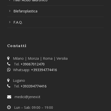
Blefaroplastica
F.A.Q.
Contatti
Milano | Monza | Roma | Versilia
Tel.
+39067012470
Whatsapp:
+393394774416
Lugano
Tel.
+393394774416
medici@jenevi.it
Lun – Sab: 09:00 – 19:00