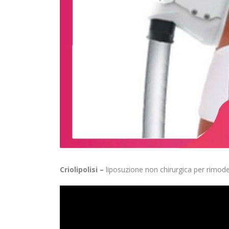
Criolipolisi –
liposuzione non chirurgica per rimode