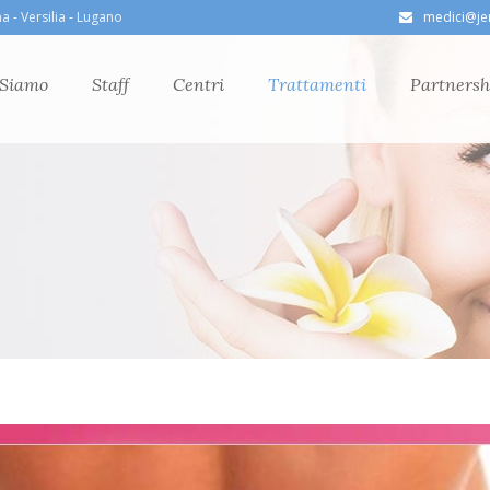
ma
-
Versilia
-
Lugano
medici@jen
 Siamo
Staff
Centri
Trattamenti
Partnersh