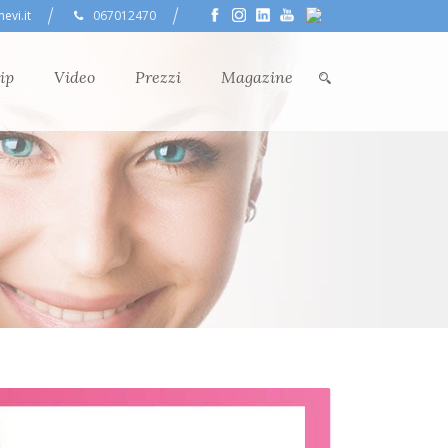
evi.it
067012470
ip
Video
Prezzi
Magazine