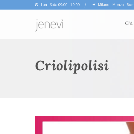
Lun - Sab: 09:00 - 19:00
Milano
-
Monza
-
Ro
Chi
Criolipolisi