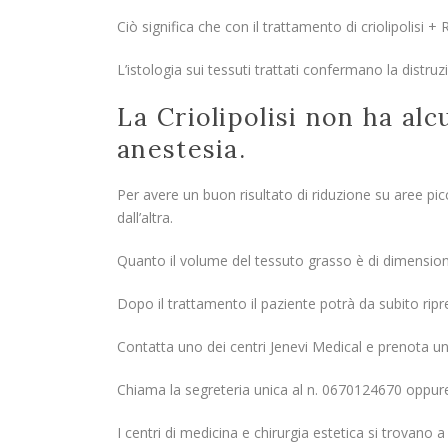
Ciò significa che con il trattamento di criolipolisi +
L’istologia sui tessuti trattati confermano la distr
La Criolipolisi non ha alc
anestesia.
Per avere un buon risultato di riduzione su aree p
dall’altra.
Quanto il volume del tessuto grasso è di dimension
Dopo il trattamento il paziente potrà da subito ripren
Contatta uno dei centri Jenevi Medical e prenota una
Chiama la segreteria unica al n. 0670124670 oppur
I centri di medicina e chirurgia estetica si trovan