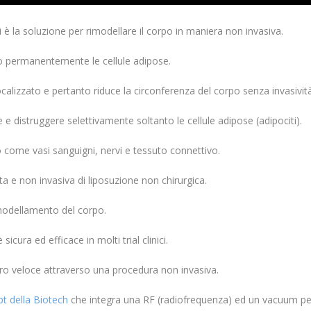
si è la soluzione per rimodellare il corpo in maniera non invasiva.
do permanentemente le cellule adipose.
calizzato e pertanto riduce la circonferenza del corpo senza invasività
e distruggere selettivamente soltanto le cellule adipose (adipociti).
rno come vasi sanguigni, nervi e tessuto connettivo.
ta e non invasiva di liposuzione non chirurgica.
imodellamento del corpo.
icura ed efficace in molti trial clinici.
pero veloce attraverso una procedura non invasiva.
pt della Biotech
che integra una RF (radiofrequenza) ed un vacuum per