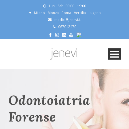
Lun - Sab: 09:00 - 19:00
Milano
-
Monza
-
Roma
-
Versilia
-
Lugano
medici@jenevi.it
067012470
Odontoiatria
Forense