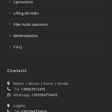
Liposuzione
Lifting del Volto
Filler Acido Ialuronico
Blefaroplastica
F.A.Q.
Contatti
Milano | Monza | Roma | Versilia
Tel.
+39067012470
Whatsapp:
+393394774416
Lugano
Tel.
+393394774416