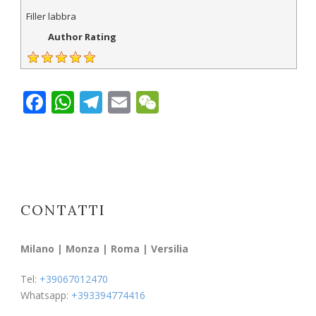
Filler labbra
Author Rating
Facebook
WhatsApp
Telegram
Email
WeChat
CONTATTI
Milano | Monza | Roma | Versilia
Tel:
+39067012470
Whatsapp:
+393394774416