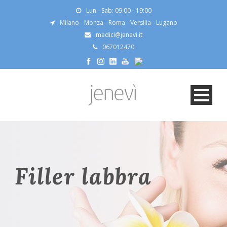
Lun - Sab: 09:00 - 19:00
Milano
-
Monza
-
Roma
-
Versilia
-
Lugano
medici@jenevi.it
067012470
Filler labbra