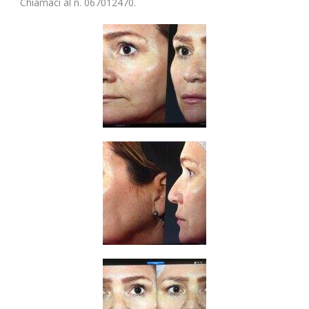
Chiamaci al n. 067012470.