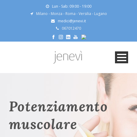
Lun - Sab: 09:00 - 19:00
Milano
-
Monza
-
Roma
-
Versilia
-
Lugano
medici@jenevi.it
067012470
Potenziamento
muscolare