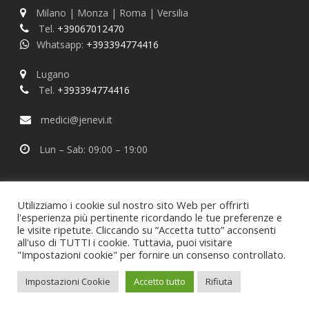
Milano | Monza | Roma | Versilia
Tel.
+39067012470
Whatsapp:
+393394774416
Lugano
Tel.
+393394774416
medici@jenevi.it
Lun – Sab: 09:00 – 19:00
Utilizziamo i cookie sul nostro sito Web per offrirti
l'esperienza più pertinente ricordando le tue preferenze e
le visite ripetute. Cliccando su “Accetta tutto” acconsenti
all'uso di TUTTI i cookie. Tuttavia, puoi visitare
"Impostazioni cookie" per fornire un consenso controllato.
1
Mappa del Sito
-
Privacy
|
Impostazioni Cookie
Copyright © 2016 - P.IVA: 11269091002
Impostazioni Cookie
Accetto tutto
Rifiuta