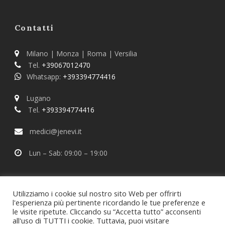
Contatti
Milano | Monza | Roma | Versilia
Tel.
+39067012470
Whatsapp:
+393394774416
Lugano
Tel.
+393394774416
medici@jenevi.it
Lun – Sab: 09:00 – 19:00
Utilizziamo i cookie sul nostro sito Web per offrirti
l'esperienza più pertinente ricordando le tue preferenze e
le visite ripetute. Cliccando su “Accetta tutto” acconsenti
all'uso di TUTTI i cookie. Tuttavia, puoi visitare