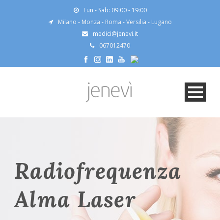
Lun - Sab: 09:00 - 19:00
Milano
-
Monza
-
Roma
-
Versilia
-
Lugano
medici@jenevi.it
067012470
Radiofrequenza
Alma Laser