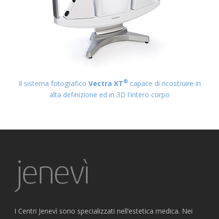
®
Il sistema fotografico
Vectra XT
capace di ricostruire in
alta definizione ed in 3D l'intero corpo
I Centri Jenevì sono specializzati nell’estetica medica. Nei