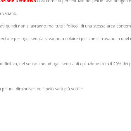
lazione Definitiva
così come la percentuale dei peli in fase anagen e 
a variano.
zati quindi non si avranno mai tutti i follicoli di una stessa area co
amento
e per ogni seduta si vanno a colpire i peli che si trovano in qu
efinitiva, nel senso che ad ogni seduta di epilazione circa il 20% dei p
peluria diminuisce ed il pelo sarà più sottile.