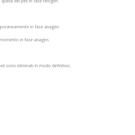
quella dei peli in fase telogen.
ntemporaneamente in fase anagen.
el momento in fase anagen.
eli sono eliminati in modo definitivo.