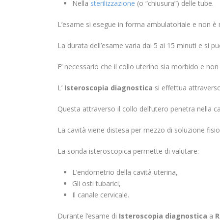
Nella
sterilizzazione
(o “chiusura”) delle tube.
L’esame si esegue in forma ambulatoriale e non è 
La durata dell’esame varia dai 5 ai 15 minuti e si pu
E’ necessario che il collo uterino sia morbido e non 
L’
Isteroscopia diagnostica
si effettua attraver
Questa attraverso il collo dell’utero penetra nella 
La cavità viene distesa per mezzo di soluzione fisiol
La sonda isteroscopica permette di valutare:
L’endometrio della cavità uterina,
Gli osti tubarici,
Il canale cervicale.
Durante l’esame di
Isteroscopia diagnostica
a
R