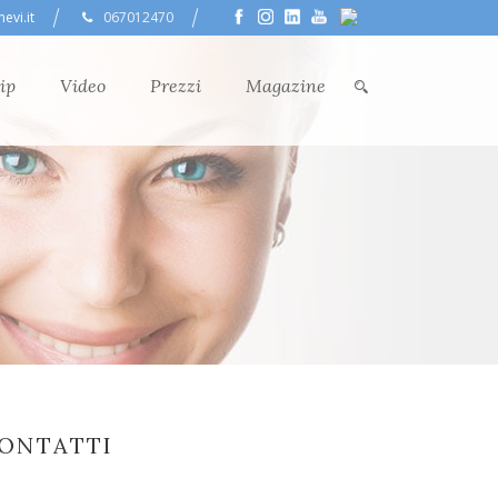
evi.it
067012470
ip
Video
Prezzi
Magazine
ONTATTI