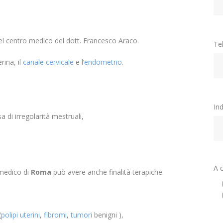
l centro medico del dott. Francesco Araco.
Te
rina, il
canale cervicale
e l’
endometrio
.
Ind
di irregolarità mestruali,
A 
medico di
Roma
può avere anche finalità terapiche.
(
polipi uterini
,
fibromi
,
tumori
benigni ),