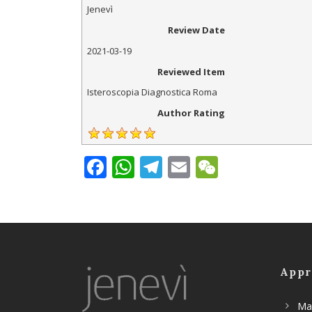
Jenevì
Review Date
2021-03-19
Reviewed Item
Isteroscopia Diagnostica Roma
Author Rating
Facebook
WhatsApp
Telegram
Email
WeChat
Appr
Mas