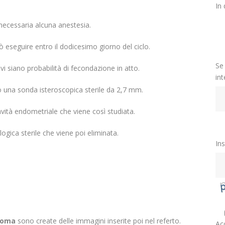
In 
necessaria alcuna anestesia.
ò eseguire entro il dodicesimo giorno del ciclo.
Se
vi siano probabilità di fecondazione in atto.
in
so una sonda isteroscopica sterile da 2,7 mm.
cavità endometriale che viene così studiata.
ogica sterile che viene poi eliminata.
Ins
oma
sono create delle immagini inserite poi nel referto.
Ac