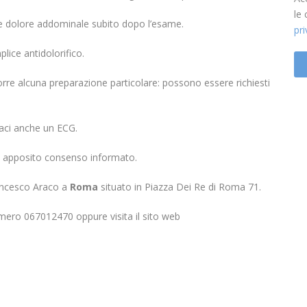
le
he dolore addominale subito dopo l’esame.
pr
lice antidolorifico.
rre alcuna preparazione particolare: possono essere richiesti
.
iaci anche un ECG.
n apposito consenso informato.
rancesco Araco a
Roma
situato in Piazza Dei Re di Roma 71.
mero 067012470 oppure visita il sito web