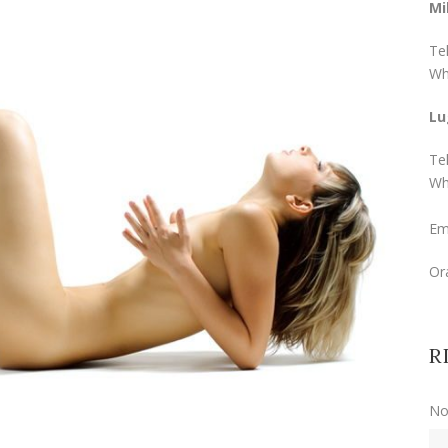
Mi
Te
Wh
Lu
Te
Wh
Em
Ora
R
No