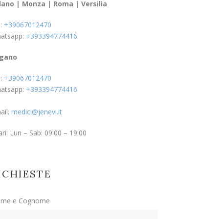
lano | Monza | Roma | Versilia
l:
+39067012470
atsapp:
+393394774416
gano
l:
+39067012470
atsapp:
+393394774416
ail:
medici@jenevi.it
ri: Lun – Sab: 09:00 – 19:00
ICHIESTE
me e Cognome