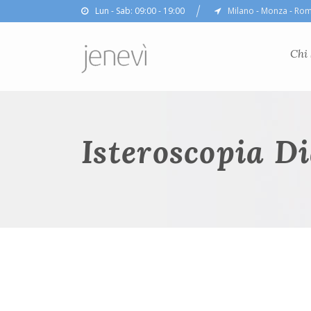
Lun - Sab: 09:00 - 19:00
Milano
-
Monza
-
Ro
Chi
Isteroscopia D