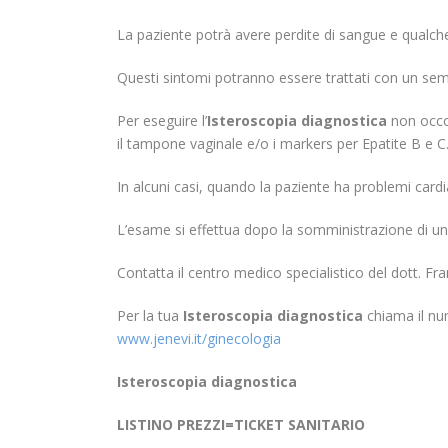
La paziente potrà avere perdite di sangue e qualc
Questi sintomi potranno essere trattati con un semp
Per eseguire l’
Isteroscopia diagnostica
non occo
il tampone vaginale e/o i markers per Epatite B e C
In alcuni casi, quando la paziente ha problemi card
L’esame si effettua dopo la somministrazione di u
Contatta il centro medico specialistico del dott. F
Per la tua
Isteroscopia diagnostica
chiama il nu
www.jenevi.it/ginecologia
Isteroscopia diagnostica
LISTINO PREZZI=TICKET SANITARIO