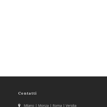
Contatti
Milano | Monza | Roma | Versilia