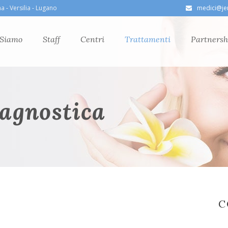
ma
-
Versilia
-
Lugano
medici@jen
 Siamo
Staff
Centri
Trattamenti
Partnersh
iagnostica
C