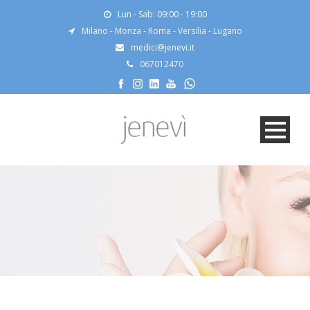
Lun - Sab: 09:00 - 19:00
Milano
-
Monza
-
Roma
-
Versilia
-
Lugano
medici@jenevi.it
067012470