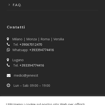
F.A.Q.
Contatti
Milano | Monza | Roma | Versilia
Tel.
+39067012470
Whatsapp:
+393394774416
Lugano
Tel.
+393394774416
medici@jenevi.it
Lun – Sab: 09:00 – 19:00
Utilizziamo i cookie sul nostro sito Web per offrirti