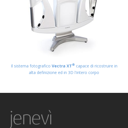
®
Il sistema fotografico
Vectra XT
capace di ricostruire in
alta definizione ed in 3D l'intero corpo