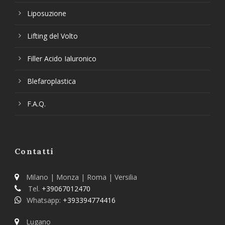
Liposuzione
Lifting del Volto
Filler Acido Ialuronico
Blefaroplastica
F.A.Q.
Contatti
Milano | Monza | Roma | Versilia
Tel.
+39067012470
Whatsapp:
+393394774416
Lugano