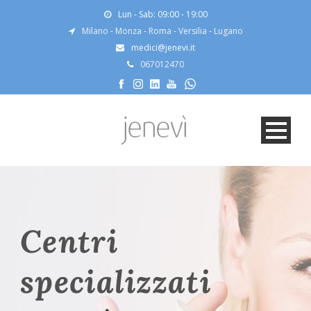
Lun - Sab: 09:00 - 19:00
Milano
-
Monza
-
Roma
-
Versilia
-
Lugano
medici@jenevi.it
067012470
Centri
specializzati